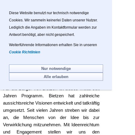
Sie betrachten gegenwärtig eine Version der
Website, die für mobile Geräte optimiert wurde.
Diese Website benutzt nur technisch notwendige
Cookies. Wir sammeln keinerlei Daten unserer Nutzer.
Zur Desktop-Version
Lediglich die Angaben im Kontaktformular werden zur
Antwort benötigt, aber nicht gespeichert.
Hinweis nicht mehr anzeigen
Weiterführende Informationen erhalten Sie in unseren
Navigation einblenden
Cookie Richtlinien
Willkommen
Nur notwendige
Alle erlauben
Unser Dorf hat Zukunft!
Für die Bürger von Bietzen ist dieses Motto seit
Jahren Programm. Bietzen hat zahlreiche
aussichtsreiche Visionen entwickelt und tatkräftig
umgesetzt. Seit vielen Jahren streben wir dabei
an, die Menschen von der Idee bis zur
Verwirklichung mitzunehmen. Mit Ideenreichtum
und Engagement stellen wir uns den