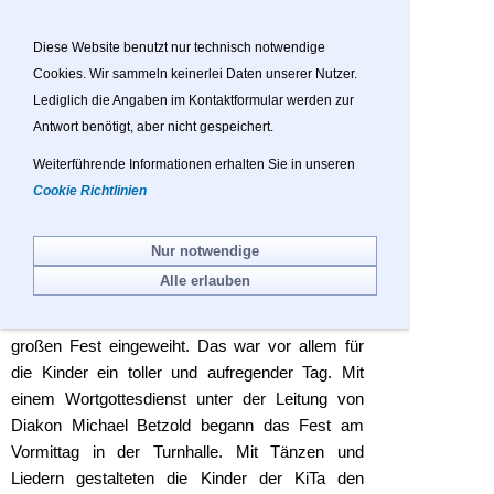
Sie betrachten gegenwärtig eine Version der
Website, die für mobile Geräte optimiert wurde.
Diese Website benutzt nur technisch notwendige
Cookies. Wir sammeln keinerlei Daten unserer Nutzer.
Zur Desktop-Version
Lediglich die Angaben im Kontaktformular werden zur
Antwort benötigt, aber nicht gespeichert.
Hinweis nicht mehr anzeigen
Weiterführende Informationen erhalten Sie in unseren
Navigation einblenden
Cookie Richtlinien
KiTa St. Martin Bietzen
Nur notwendige
Alle erlauben
Nach einem Jahr Bauzeit wurde am Samstag die
Kindertagesstätte St. Martin in Bietzen mit einem
großen Fest eingeweiht. Das war vor allem für
die Kinder ein toller und aufregender Tag. Mit
einem Wortgottesdienst unter der Leitung von
Diakon Michael Betzold begann das Fest am
Vormittag in der Turnhalle. Mit Tänzen und
Liedern gestalteten die Kinder der KiTa den